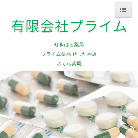
ホーム
当薬局について
せきはら薬局
せきはら薬局
プライム薬局 せったや店
プライム薬局 せったや店
さくら薬局
さくら薬局
処方箋の受付
ジェネリック薬について